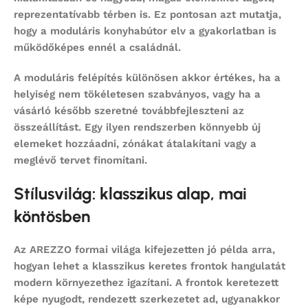
reprezentatívabb térben is. Ez pontosan azt mutatja,
hogy a
moduláris konyhabútor
elv a gyakorlatban is
működőképes ennél a családnál.
A moduláris felépítés különösen akkor értékes, ha a
helyiség nem tökéletesen szabványos, vagy ha a
vásárló később szeretné továbbfejleszteni az
összeállítást. Egy ilyen rendszerben könnyebb új
elemeket hozzáadni, zónákat átalakítani vagy a
meglévő tervet finomítani.
Stílusvilág: klasszikus alap, mai
köntösben
Az AREZZO formai világa kifejezetten jó példa arra,
hogyan lehet a klasszikus keretes frontok hangulatát
modern környezethez igazítani. A frontok keretezett
képe nyugodt, rendezett szerkezetet ad, ugyanakkor