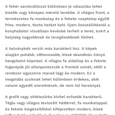
A fehér sarokváltozat különösen jó választás lehet
kisebb vagy közepes méretű terekbe. A világos front, a
természetes fa munkalap és a fekete csaptelep együtt
friss, modern, tiszta hatást kelt. Ilyen összeállításnál a
konyhabútor
vizuálisan kevésbé terheli a teret, ezért a
helyiség nagyobbnak és levegősebbnek tűnhet.
A halványkék verzió más karaktert hoz. A képek
alapján puhább, otthonosabb, kissé skandináv irányú
hangulatot képvisel. A világos fa oldallap és a fekete
fogantyúk jól ellenpontozzák a frontok színét, ettől a
rendszer egyszerre marad lágy és modern. Ez a
megoldás azoknak lehet különösen érdekes, akik
valami egyedit szeretnének, de nem túl harsányat.
A grafit vagy sötétszürke kivitel erősebb karakterű.
Tégla vagy világos texturált háttérrel, fa munkalappal
és fekete kiegészítőkkel kifejezetten modern, kissé