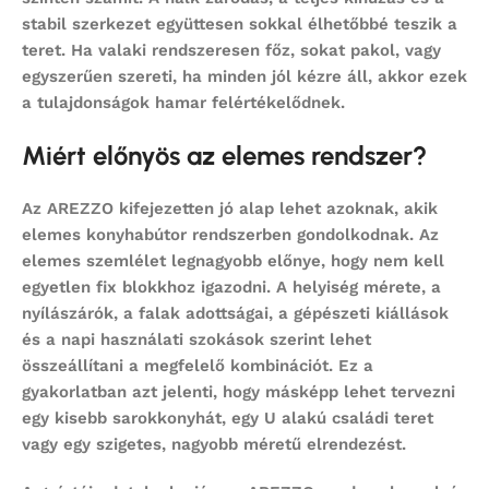
stabil szerkezet együttesen sokkal élhetőbbé teszik a
teret. Ha valaki rendszeresen főz, sokat pakol, vagy
egyszerűen szereti, ha minden jól kézre áll, akkor ezek
a tulajdonságok hamar felértékelődnek.
Miért előnyös az elemes rendszer?
Az AREZZO kifejezetten jó alap lehet azoknak, akik
elemes konyhabútor
rendszerben gondolkodnak. Az
elemes szemlélet legnagyobb előnye, hogy nem kell
egyetlen fix blokkhoz igazodni. A helyiség mérete, a
nyílászárók, a falak adottságai, a gépészeti kiállások
és a napi használati szokások szerint lehet
összeállítani a megfelelő kombinációt. Ez a
gyakorlatban azt jelenti, hogy másképp lehet tervezni
egy kisebb sarokkonyhát, egy U alakú családi teret
vagy egy szigetes, nagyobb méretű elrendezést.