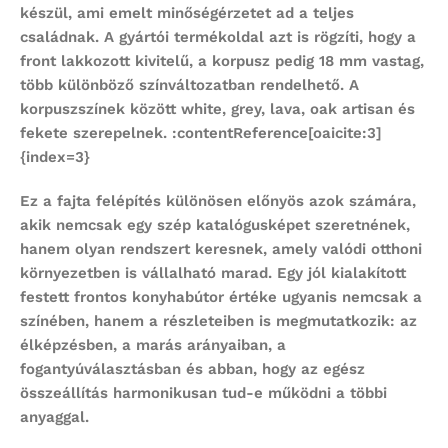
készül, ami emelt minőségérzetet ad a teljes
családnak. A gyártói termékoldal azt is rögzíti, hogy a
front lakkozott kivitelű, a korpusz pedig 18 mm vastag,
több különböző színváltozatban rendelhető. A
korpuszszínek között white, grey, lava, oak artisan és
fekete szerepelnek. :contentReference[oaicite:3]
{index=3}
Ez a fajta felépítés különösen előnyös azok számára,
akik nemcsak egy szép katalógusképet szeretnének,
hanem olyan rendszert keresnek, amely valódi otthoni
környezetben is vállalható marad. Egy jól kialakított
festett frontos konyhabútor
értéke ugyanis nemcsak a
színében, hanem a részleteiben is megmutatkozik: az
élképzésben, a marás arányaiban, a
fogantyúválasztásban és abban, hogy az egész
összeállítás harmonikusan tud-e működni a többi
anyaggal.