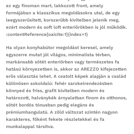
ez egy finoman mart, lakkozott front, amely
formájában a klasszikus megoldásokra utal, de egy
leegyszerűsített, korszerűbb kivitelben jelenik meg,
ezért modern és soft loft enteriőrökben is jól működik.
:contentReference[oaicite:1]{index=1}
Ha olyan
konyhabútor
megoldást keresel, amely
egyszerre mutat jól világos, minimalista térben,
markánsabb sötét enteriőrben vagy természetes fa
hatású környezetben is, akkor az AREZZO kifejezetten
erős választás lehet. A csatolt képek alapján a család
különösen sokoldalú: fehér sarokelrendezésben
könnyed és friss, grafit kivitelben modern és
határozott, halványkék árnyalatban finom és otthonos,
sötét bordós tónusban pedig elegáns és
prémiumhangulatú. A zöld változat szintén nagyon
karakteres, főként fekete részletekkel és fa
munkalappal társítva.