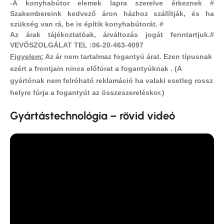
-A konyhabútor elemek lapra szerelve érkeznek #
Szakembereink kedvező áron házhoz szállítják, és ha
szükség van rá, be is építik konyhabútorát. #
Az árak tájékoztatóak, árváltozás jogát fenntartjuk.#
VEVŐSZOLGÁLAT TEL :06-20-463-4097
Figyelem:
Az ár nem tartalmaz fogantyú árat.
Ezen típusnak
ezért a frontjain nincs előfúrat a fogantyúknak .
(A
gyártónak nem felróható reklamáció ha valaki esetleg rossz
helyre fúrja a fogantyút az összeszereléskor.)
Gyártástechnológia – rövid videó