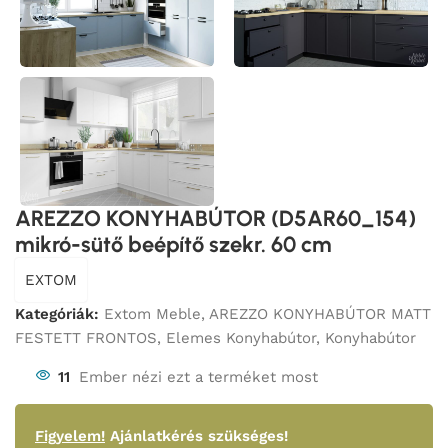
AREZZO KONYHABÚTOR (D5AR60_154)
mikró-sütő beépítő szekr. 60 cm
EXTOM
Kategóriák:
Extom Meble
,
AREZZO KONYHABÚTOR MATT
FESTETT FRONTOS
,
Elemes Konyhabútor
,
Konyhabútor
11
Ember nézi ezt a terméket most
Figyelem!
Ajánlatkérés szükséges!