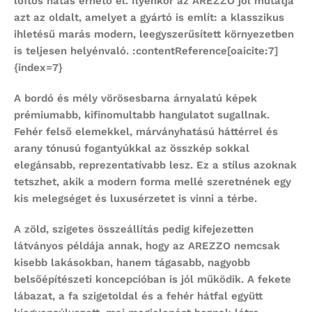
loftos hatás érhető el. Ilyenkor az AREZZO jól mutatja
azt az oldalt, amelyet a gyártó is említ: a klasszikus
ihletésű marás modern, leegyszerűsített környezetben
is teljesen helyénvaló. :contentReference[oaicite:7]
{index=7}
A bordó és mély vörösesbarna árnyalatú képek
prémiumabb, kifinomultabb hangulatot sugallnak.
Fehér felső elemekkel, márványhatású háttérrel és
arany tónusú fogantyúkkal az összkép sokkal
elegánsabb, reprezentatívabb lesz. Ez a stílus azoknak
tetszhet, akik a modern forma mellé szeretnének egy
kis melegséget és luxusérzetet is vinni a térbe.
A zöld, szigetes összeállítás pedig kifejezetten
látványos példája annak, hogy az AREZZO nemcsak
kisebb lakásokban, hanem tágasabb, nagyobb
belsőépítészeti koncepcióban is jól működik. A fekete
lábazat, a fa szigetoldal és a fehér hátfal együtt