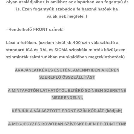
olyan családjaihoz is amikhez az alapárban van fogantyú ár
is. Ezen fogantyúk szabadon felhasználhatóak ha
valakinek megfelel !
–
Rendelhető FRONT színek:
Lásd a fotókon.
(ezeken kívül kb.400 szín választható a
standard ICA és RAL és SIGMA színskála minták közül,ezen
színminták
raktárunkban munkaidőben megtekinthetőek)
ÁRAJÁNLATKÉRÉS ESETÉN, AMENNYIBEN A KÉPEN
SZEREPLŐ ÖSSZEÁLLÍTÁST
A MINTAFOTÓN LÁTHATÓTÓL ELTÉRŐ SZÍNBEN SZERETNÉ
MEGRENDELNI,
KÉRJÜK A VÁLASZTOTT FRONT SZÍN KÓDJÁT (kódjait)
A MEGJEGYZÉS ROVATBAN SZÍVESKEDJEN FELTÜNTETNI!