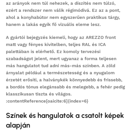
az arányok nem túl nehezek, a díszítés nem túlzó,
ezért a rendszer nem válik régimódivá. Ez az a pont,
ahol a
konyhabútor
nem egyszerűen praktikus tárgy,
hanem a lakás egyik fő vizuális eleme lesz.
A gyártói bejegyzés kiemeli, hogy az AREZZO front
matt vagy fényes kivitelben, teljes RAL és ICA
palettában is elérhető. Ez komoly tervezési
szabadságot jelent, mert ugyanaz a forma teljesen
más hangulatot tud adni más-más színben. A zöld
árnyalat például a természetesség és a nyugalom
érzetét erősíti, a halványkék könnyedebb és frissebb,
a bordós tónus elegánsabb és melegebb, a fehér pedig
klasszikusan tiszta és világos.
:contentReference[oaicite:6]{index=6}
Színek és hangulatok a csatolt képek
alapján