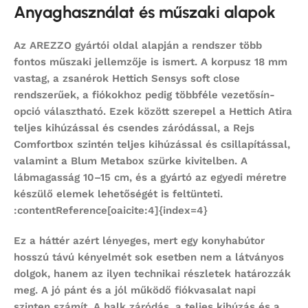
Anyaghasználat és műszaki alapok
Az AREZZO gyártói oldal alapján a rendszer több
fontos műszaki jellemzője is ismert. A korpusz 18 mm
vastag, a zsanérok Hettich Sensys soft close
rendszerűek, a fiókokhoz pedig többféle vezetősín-
opció választható. Ezek között szerepel a Hettich Atira
teljes kihúzással és csendes záródással, a Rejs
Comfortbox szintén teljes kihúzással és csillapítással,
valamint a Blum Metabox szürke kivitelben. A
lábmagasság 10–15 cm, és a gyártó az egyedi méretre
készülő elemek lehetőségét is feltünteti.
:contentReference[oaicite:4]{index=4}
Ez a háttér azért lényeges, mert egy
konyhabútor
hosszú távú kényelmét sok esetben nem a látványos
dolgok, hanem az ilyen technikai részletek határozzák
meg. A jó pánt és a jól működő fiókvasalat napi
szinten számít. A halk záródás, a teljes kihúzás és a