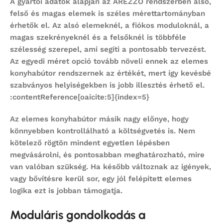
A gyártói adatok alapján az AREZZO rendszerben alsó,
felső és magas elemek is széles mérettartományban
érhetők el. Az alsó elemeknél, a fiókos moduloknál, a
magas szekrényeknél és a felsőknél is többféle
szélesség szerepel, ami segíti a pontosabb tervezést.
Az egyedi méret opció tovább növeli ennek az
elemes
konyhabútor
rendszernek az értékét, mert így kevésbé
szabványos helyiségekben is jobb illesztés érhető el.
:contentReference[oaicite:5]{index=5}
Az
elemes konyhabútor
másik nagy előnye, hogy
könnyebben kontrollálható a költségvetés is. Nem
kötelező rögtön mindent egyetlen lépésben
megvásárolni, és pontosabban meghatározható, mire
van valóban szükség. Ha később változnak az igények,
vagy bővítésre kerül sor, egy jól felépített elemes
logika ezt is jobban támogatja.
Moduláris gondolkodás a