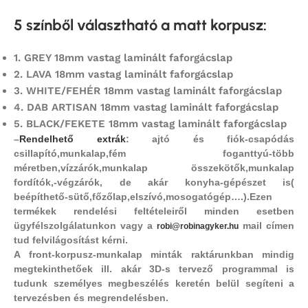
5 színből választható a matt korpusz
:
1.
GREY 18mm vastag laminált faforgácslap
2.
LAVA 18mm vastag laminált faforgácslap
3. WHITE/FEHÉR 18mm vastag laminált faforgácslap
4.
DAB ARTISAN 18mm vastag laminált faforgácslap
5.
BLACK/FEKETE 18mm vastag laminált faforgácslap
–
Rendelhető extrák
: ajtó és fiók-csapódás
csillapító,
munkalap,fém foganttyú-több
méretben,vízzárók,munkalap összekötők,munkalap
fordítók,-végzárók, de akár konyha-gépészet is(
beépíthető-sütő,főzőlap,elszívó,mosogatógép….).Ezen
termékek rendelési feltételeiről minden esetben
ügyfélszolgálatunkon vagy a
mail címen
robi@robinagyker.hu
tud felvilágosítást kérni.
A front-korpusz-munkalap minták raktárunkban mindig
megtekinthetőek ill. akár 3D-s tervező programmal is
tudunk személyes megbeszélés keretén belül segíteni a
tervezésben és megrendelésben.