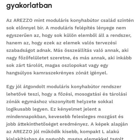
gyakorlatban
Az AREZZO mint
moduláris konyhabútor
család szintén
sok előnnyel bír. A moduláris felépítés lényege nem
egyszerűen az, hogy sok külön elemből áll a rendszer,
hanem az, hogy ezek az elemek valós tervezési
szabadságot adnak. Más összeállítás való annak, aki
nagy főzőfelületet szeretne, és más annak, aki inkább
sok zárt tárolót, magas oszlopokat vagy egy
hangsúlyos kamraszekrényes zónát igényel.
Egy jól átgondolt
moduláris konyhabútor
rendszer
lehetővé teszi, hogy a főzési, mosogatási és tárolási
zónák egymáshoz viszonyított helyzete sokkal
logikusabb legyen. Ez kényelmet jelent a
mindennapokban, kevesebb felesleges mozgást és
jobb áttekinthetőséget eredményez. A képek alapján
az AREZZO jól működik kisebb, kompakt L alakú
kialakításban és nagyobb, magas elemekkel tagolt,