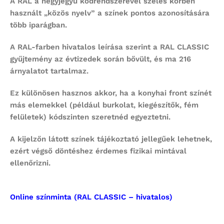
A RAL a négyjegyű kódrendszerével széles körben
használt „közös nyelv” a színek pontos azonosítására
több iparágban.
A RAL-farben hivatalos leírása szerint a RAL CLASSIC
gyűjtemény az évtizedek során bővült, és ma 216
árnyalatot tartalmaz.
Ez különösen hasznos akkor, ha a konyhai front színét
más elemekkel (például burkolat, kiegészítők, fém
felületek) kódszinten szeretnéd egyeztetni.
A kijelzőn látott színek tájékoztató jellegűek lehetnek,
ezért végső döntéshez érdemes fizikai mintával
ellenőrizni.
Online színminta (RAL CLASSIC – hivatalos)