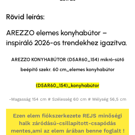
Rövid leírás:
AREZZO elemes konyhabútor –
inspiráló 2026-os trendekhez igazítva.
AREZZO KONYHABÚTOR (D5AR60_154) mikró-sütő
beépítő szekr. 60 cm_elemes konyhabútor
(D5AR60_154)_konyhabútor
-Magasság 154 cm # Szélesség 60 cm # Mélység 56,5 cm
Ezen elem fiókszerkezete REJS minőségi
halk záródású-csillapított-csapódás
mentes,ami az elem árában benne foglalt !