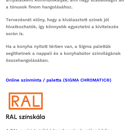
árnyalatként kommunikálják, ami nagy szabadságot ad
a tónusok finom hangolásához.
Tervezésnél előny, hogy a kiválasztott színek jól
hivatkozhatók, így könnyebb egyeztetni a kivitelezés
során is.
Ha a konyha nyitott térben van, a Sigma paletták
segíthetnek a nappali és a konyhabútor színvilágának
összehangolásában.
Online színminta / paletta (SIGMA CHROMATIC®)
RAL színskála