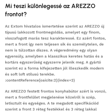
Mi teszi különlegessé az AREZZO
frontot?
Az Extom hivatalos ismertetése szerint az AREZZO új
típusú lakkozott frontmegoldás, amelyet egy finom,
visszafogott marás tesz karakteressé. Ez azért fontos,
mert a front így nem teljesen sík és személytelen, de
nem is túlzottan díszes. A végeredmény egy olyan
egyensúly, amelyben a klasszikus keretes hatás és a
kortárs egyszerűség egyszerre jelenik meg. A gyártó
szerint ez a forma kifejezetten jól illeszkedik modern
és soft loft stílusú terekbe.
:contentReference[oaicite:2]{index=2}
Az AREZZO
festett frontos konyhabútor
azért is vonzó,
mert a frontfelület megjelenése közelről is szép,
letisztult és egységes. A te megadott specifikációd
szerint a front 3 réteg festékkel és 3 réteg lakkal