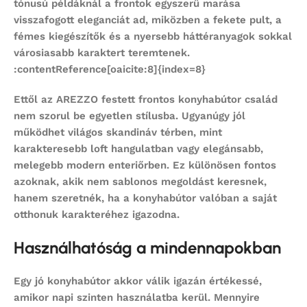
tónusú példáknál a frontok egyszerű marása
visszafogott eleganciát ad, miközben a fekete pult, a
fémes kiegészítők és a nyersebb háttéranyagok sokkal
városiasabb karaktert teremtenek.
:contentReference[oaicite:8]{index=8}
Ettől az AREZZO
festett frontos konyhabútor
család
nem szorul be egyetlen stílusba. Ugyanúgy jól
működhet világos skandináv térben, mint
karakteresebb loft hangulatban vagy elegánsabb,
melegebb modern enteriőrben. Ez különösen fontos
azoknak, akik nem sablonos megoldást keresnek,
hanem szeretnék, ha a
konyhabútor
valóban a saját
otthonuk karakteréhez igazodna.
Használhatóság a mindennapokban
Egy jó
konyhabútor
akkor válik igazán értékessé,
amikor napi szinten használatba kerül. Mennyire