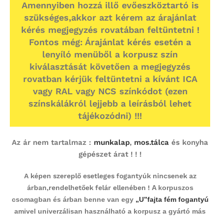
Amennyiben hozzá illő evőeszköztartó is
szükséges,akkor azt kérem az árajánlat
kérés megjegyzés rovatában feltüntetni !
Fontos még: Árajánlat kérés esetén a
lenyíló menüből a korpusz szín
kiválasztását követően a megjegyzés
rovatban kérjük feltüntetni a kívánt ICA
vagy RAL vagy NCS színkódot (ezen
színskálákról lejjebb a leírásból lehet
tájékozódni) !!!
Az ár nem tartalmaz :
munkalap
,
mos.tálca
és konyha
gépészet árat ! ! !
A képen szereplő esetleges fogantyúk nincsenek az
árban,rendelhetőek felár ellenében !
A korpuszos
csomagban és árban benne van egy
„U”fajta fém fogantyú
amivel univerzálisan használható a korpusz a gyártó más