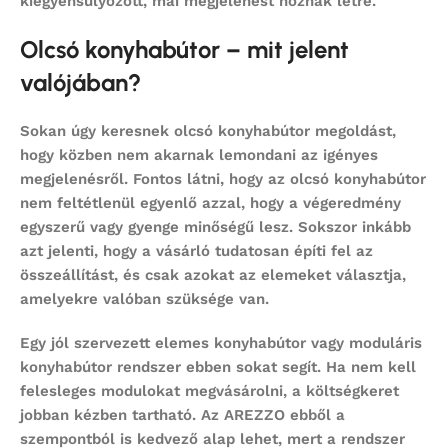
kiegyensúlyozott, mai megjelenést hoznak létre.
Olcsó konyhabútor – mit jelent
valójában?
Sokan úgy keresnek
olcsó konyhabútor
megoldást,
hogy közben nem akarnak lemondani az igényes
megjelenésről. Fontos látni, hogy az
olcsó konyhabútor
nem feltétlenül egyenlő azzal, hogy a végeredmény
egyszerű vagy gyenge minőségű lesz. Sokszor inkább
azt jelenti, hogy a vásárló tudatosan építi fel az
összeállítást, és csak azokat az elemeket választja,
amelyekre valóban szüksége van.
Egy jól szervezett
elemes konyhabútor
vagy
moduláris
konyhabútor
rendszer ebben sokat segít. Ha nem kell
felesleges modulokat megvásárolni, a költségkeret
jobban kézben tartható. Az AREZZO ebből a
szempontból is kedvező alap lehet, mert a rendszer