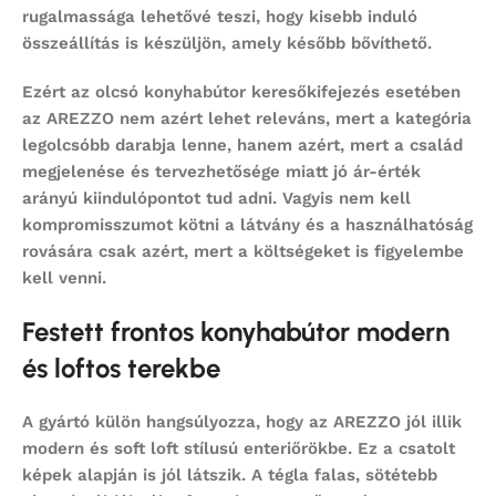
rugalmassága lehetővé teszi, hogy kisebb induló
összeállítás is készüljön, amely később bővíthető.
Ezért az
olcsó konyhabútor
keresőkifejezés esetében
az AREZZO nem azért lehet releváns, mert a kategória
legolcsóbb darabja lenne, hanem azért, mert a család
megjelenése és tervezhetősége miatt jó ár-érték
arányú kiindulópontot tud adni. Vagyis nem kell
kompromisszumot kötni a látvány és a használhatóság
rovására csak azért, mert a költségeket is figyelembe
kell venni.
Festett frontos konyhabútor modern
és loftos terekbe
A gyártó külön hangsúlyozza, hogy az AREZZO jól illik
modern és soft loft stílusú enteriőrökbe. Ez a csatolt
képek alapján is jól látszik. A tégla falas, sötétebb