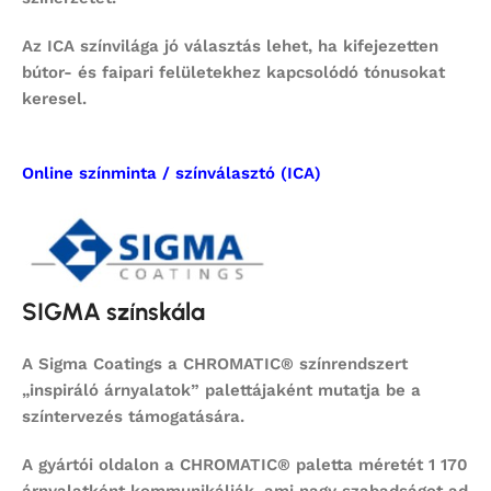
Az ICA színvilága jó választás lehet, ha kifejezetten
bútor- és faipari felületekhez kapcsolódó tónusokat
keresel.
Online színminta / színválasztó (ICA)
SIGMA színskála
A Sigma Coatings a CHROMATIC® színrendszert
„inspiráló árnyalatok” palettájaként mutatja be a
színtervezés támogatására.
A gyártói oldalon a CHROMATIC® paletta méretét 1 170