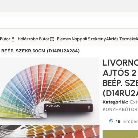
Bútor
Hálószoba Bútor
Elemes Nappali Szekrény
Akciós Terméke
NO KONYHABÚTOR MATT FRONTOS
/
BEÉP. SZEKR.60CM (D14RU2A284)
LIVORNO
AJTÓS 2
BEÉP. S
(D14RU2
Kategóriák:
Ex
KONYHABÚTOR
19
Ember 