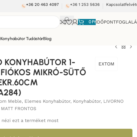
+36 20 463 4097
+36 1 253 5636
Kapcsolatfelvét
0
Ft
IDŐPONTFOGLAL
k
Konyhabútor Tudástár
Blog
 KONYHABÚTOR 1-
EXTOM
 FIÓKOS MIKRÓ-SÜTŐ
ZEKR.60CM
A284)
tom Meble
,
Elemes Konyhabútor
,
Konyhabútor
,
LIVORNO
 MATT FRONTOS
nézi ezt a terméket most