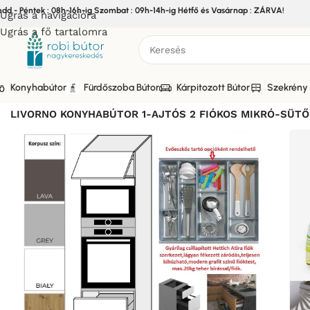
edd - Péntek : 08h-16h-ig Szombat : 09h-14h-ig Hétfő és Vasárnap : ZÁRVA!
Ugrás a navigációra
Ugrás a fő tartalomra
Konyhabútor
Fürdőszoba Bútor
Kárpitozott Bútor
Szekrény 
Kezdőlap
/
Bútor
/
Konyhabútor
/
Elemes Konyhabútor
/
LIVOR
LIVORNO KONYHABÚTOR 1-AJTÓS 2 FIÓKOS MIKRÓ-SÜTŐ 