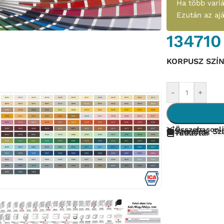
Ha több variá
Ezután az aj
13471
KORPUSZ SZÍ
-
+
Összehasonlí
Szerelés, Szá
Tudástár