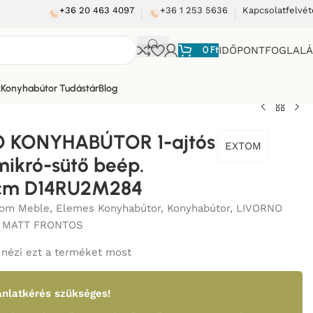
+36 20 463 4097
+36 1 253 5636
Kapcsolatfelvét
0
Ft
IDŐPONTFOGLAL
k
Konyhabútor Tudástár
Blog
 KONYHABÚTOR 1-ajtós
EXTOM
 mikró-sütő beép.
0cm D14RU2M284
tom Meble
,
Elemes Konyhabútor
,
Konyhabútor
,
LIVORNO
 MATT FRONTOS
nézi ezt a terméket most
nlatkérés szükséges!