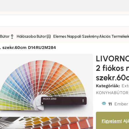
Bútor
Hálószoba Bútor
Elemes Nappali Szekrény
Akciós Terméke
NO KONYHABÚTOR MATT FRONTOS
/
p. szekr.60cm D14RU2M284
LIVORNO
2 fiókos
szekr.6
Kategóriák:
Ex
KONYHABÚTOR
11
Ember 
Figyelem!
Ajá