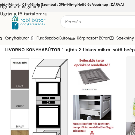
edd - Péntek : 08h-16h-ig Szombat : 09h-14h-ig Hétfő és Vasárnap : ZÁRVA!
Ugrás a navigációra
Ugrás a fő tartalomra
Konyhabútor
Fürdőszoba Bútor
Kárpitozott Bútor
Szekrény 
Kezdőlap
/
Bútor
/
Konyhabútor
/
Elemes Konyhabútor
/
LIVOR
LIVORNO KONYHABÚTOR 1-ajtós 2 fiókos mikró-sütő beé