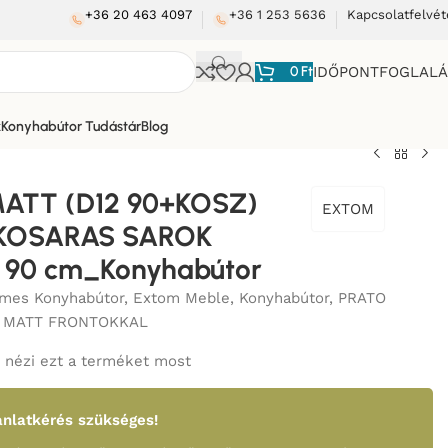
+36 20 463 4097
+36 1 253 5636
Kapcsolatfelvét
0
Ft
IDŐPONTFOGLAL
k
Konyhabútor Tudástár
Blog
ATT (D12 90+KOSZ)
EXTOM
KOSARAS SAROK
y 90 cm_Konyhabútor
mes Konyhabútor
,
Extom Meble
,
Konyhabútor
,
PRATO
 MATT FRONTOKKAL
nézi ezt a terméket most
nlatkérés szükséges!