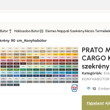
Bútor
Hálószoba Bútor
Elemes Nappali Szekrény
Akciós Terméke
 KONYHABÚTOR MATT FRONTOKKAL
/
rény 90 cm_Konyhabútor
PRATO M
CARGO 
szekrén
Kategóriák:
Ele
KONYHABÚTOR
12
Ember 
Figyelem!
Ajá