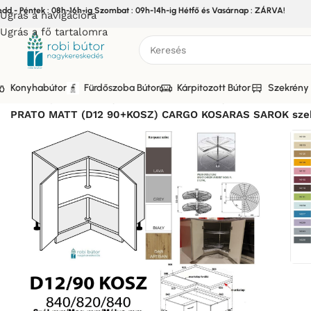
edd - Péntek : 08h-16h-ig Szombat : 09h-14h-ig Hétfő és Vasárnap : ZÁRVA!
Ugrás a navigációra
Ugrás a fő tartalomra
Konyhabútor
Fürdőszoba Bútor
Kárpitozott Bútor
Szekrény 
Kezdőlap
/
Bútor
/
Konyhabútor
/
Elemes Konyhabútor
/
PRATO
PRATO MATT (D12 90+KOSZ) CARGO KOSARAS SAROK szek