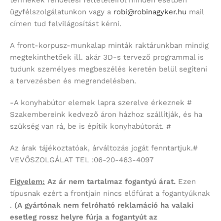
ügyfélszolgálatunkon vagy a
robi@robinagyker.hu
mail
címen tud felvilágosítást kérni.
A front-korpusz-munkalap minták raktárunkban mindig
megtekinthetőek ill. akár 3D-s tervező programmal is
tudunk személyes megbeszélés keretén belül segíteni
a tervezésben és megrendelésben.
-A konyhabútor elemek lapra szerelve érkeznek #
Szakembereink kedvező áron házhoz szállítják, és ha
szükség van rá, be is építik konyhabútorát. #
Az árak tájékoztatóak, árváltozás jogát fenntartjuk.#
VEVŐSZOLGÁLAT TEL :06-20-463-4097
Figyelem:
Az ár nem tartalmaz fogantyú árat.
Ezen
típusnak ezért a frontjain nincs előfúrat a fogantyúknak
.
(A gyártónak nem felróható reklamáció ha valaki
esetleg rossz helyre fúrja a fogantyút az