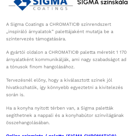
SIGMA színskála
A Sigma Coatings a CHROMATIC® színrendszert
„inspiráló árnyalatok” palettájaként mutatja be a
színtervezés támogatására.
A gyártói oldalon a CHROMATIC® paletta méretét 1 170
árnyalatként kommunikálják, ami nagy szabadságot ad
a tónusok finom hangolásához.
Tervezésnél előny, hogy a kiválasztott színek jól
hivatkozhatók, így könnyebb egyeztetni a kivitelezés
során is.
Ha a konyha nyitott térben van, a Sigma paletták
segíthetnek a nappali és a konyhabútor színvilágának
összehangolásában.
Online színminta / paletta (SIGMA CHROMATIC®)