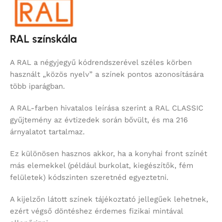
RAL színskála
A RAL a négyjegyű kódrendszerével széles körben
használt „közös nyelv” a színek pontos azonosítására
több iparágban.
A RAL-farben hivatalos leírása szerint a RAL CLASSIC
gyűjtemény az évtizedek során bővült, és ma 216
árnyalatot tartalmaz.
Ez különösen hasznos akkor, ha a konyhai front színét
más elemekkel (például burkolat, kiegészítők, fém
felületek) kódszinten szeretnéd egyeztetni.
A kijelzőn látott színek tájékoztató jellegűek lehetnek,
ezért végső döntéshez érdemes fizikai mintával