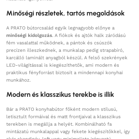
Minőségi részletek, tartós megoldások
A PRATO bútorcsalád egyik legnagyobb előnye a
minőségi kidolgozás
. A fiókok és ajtók halk záródású
fém vasalattal működnek, a pántok és csúszók
precízen illeszkednek, a munkalap pedig strapabíró,
karcálló laminált anyagból készül. A felső szekrények
LED-világítással is kiegészíthetők, ami modern és
praktikus fényforrást biztosít a mindennapi konyhai
munkához.
Modern és klasszikus terekbe is illik
Bár a PRATO konyhabútor főként modern stílusú,
letisztult formáival és matt frontjaival a klasszikus
terekben is megállja a helyét. Kombinálható fa
mintázatú munkalappal vagy fekete kiegészítőkkel, így
akár skandináv, loft vagy minimalista irányzatú