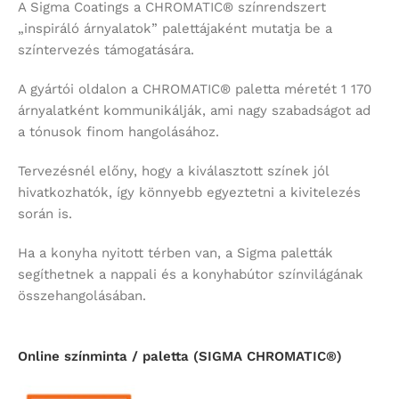
A Sigma Coatings a CHROMATIC® színrendszert
„inspiráló árnyalatok” palettájaként mutatja be a
színtervezés támogatására.
A gyártói oldalon a CHROMATIC® paletta méretét 1 170
árnyalatként kommunikálják, ami nagy szabadságot ad
a tónusok finom hangolásához.
Tervezésnél előny, hogy a kiválasztott színek jól
hivatkozhatók, így könnyebb egyeztetni a kivitelezés
során is.
Ha a konyha nyitott térben van, a Sigma paletták
segíthetnek a nappali és a konyhabútor színvilágának
összehangolásában.
Online színminta / paletta (SIGMA CHROMATIC®)