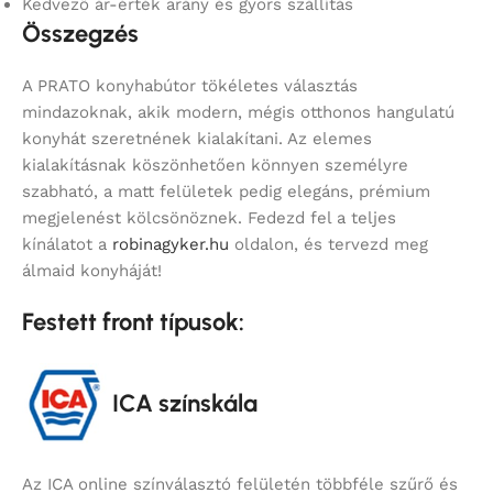
Kedvező ár-érték arány és gyors szállítás
Összegzés
A PRATO konyhabútor tökéletes választás
mindazoknak, akik modern, mégis otthonos hangulatú
konyhát szeretnének kialakítani. Az elemes
kialakításnak köszönhetően könnyen személyre
szabható, a matt felületek pedig elegáns, prémium
megjelenést kölcsönöznek. Fedezd fel a teljes
kínálatot a
robinagyker.hu
oldalon, és tervezd meg
álmaid konyháját!
Festett front típusok:
ICA színskála
Az ICA online színválasztó felületén többféle szűrő és