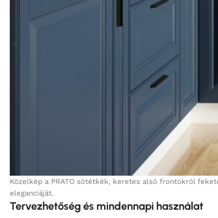
Közelkép a PRATO sötétkék, keretes alsó frontokról feket
eleganciáját.
Tervezhetőség és mindennapi használat