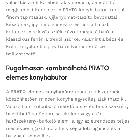
választás azok körében, akik modern, de időtálló
megjelenést keresnek. A PRATO konyhabútor frontjai
finom tapintásúak, ujjlenyomat-taszító bevonattal
készülnek, így mindig elegáns és tiszta hatást
keltenek. A színválaszték között megtalálható a
klasszikus fehér, a trendi szürke, valamint a bézs és
krém árnyalatok is, így bármilyen enteriőrbe
beilleszthető.
Rugalmasan kombinálható PRATO
elemes konyhabútor
A
PRATO elemes konyhabútor
modulrendszerének
köszönhetően minden konyha egyedileg alakítható ki.
Választható különböző méretű alsó- és felső szekrény,
beépíthető sütőelem, sarokelem vagy akár
hűtőszekrény-burkoló elem is. Így az elrendezés teljes
mértékben igazítható a helyiség adottságaihoz és a
használó igényeihez.