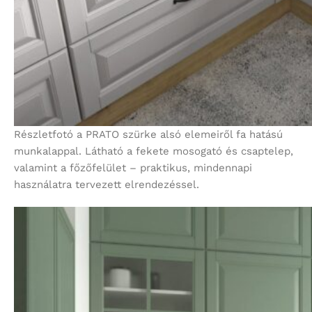
Részletfotó a PRATO szürke alsó elemeiről fa hatású
munkalappal. Látható a fekete mosogató és csaptelep,
valamint a főzőfelület – praktikus, mindennapi
használatra tervezett elrendezéssel.