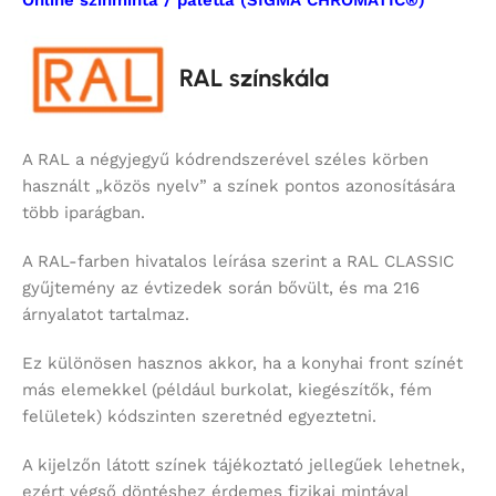
RAL színskála
A RAL a négyjegyű kódrendszerével széles körben
használt „közös nyelv” a színek pontos azonosítására
több iparágban.
A RAL-farben hivatalos leírása szerint a RAL CLASSIC
gyűjtemény az évtizedek során bővült, és ma 216
árnyalatot tartalmaz.
Ez különösen hasznos akkor, ha a konyhai front színét
más elemekkel (például burkolat, kiegészítők, fém
felületek) kódszinten szeretnéd egyeztetni.
A kijelzőn látott színek tájékoztató jellegűek lehetnek,
ezért végső döntéshez érdemes fizikai mintával