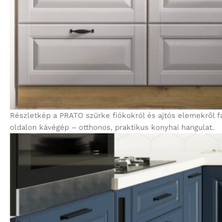
Részletkép a PRATO szürke fiókokról és ajtós elemekről fa
oldalon kávégép – otthonos, praktikus konyhai hangulat.