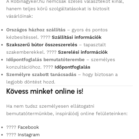
A Robinagyker.hu nemcsak széles választékot kínál,
hanem teljes körű szolgáltatásokat is biztosít
vásárlóinak:
Országos házhoz szállítás
– gyors és pontos
kézbesítéssel. ????
Szállítási információk
Szakszerű bútor összeszerelés
– tapasztalt
szakemberekkel. ????
Szerelési információk
Időpontfoglalás bemutatóterembe
– személyes
konzultációhoz. ????
Időpontfoglalás
Személyre szabott tanácsadás
– hogy biztosan a
legjobb döntést hozd.
Kövess minket online is!
Ha nem tudsz személyesen ellátogatni
bemutatótermünkbe, inspirálódj online felületeinken:
????
Facebook
????
Instagram