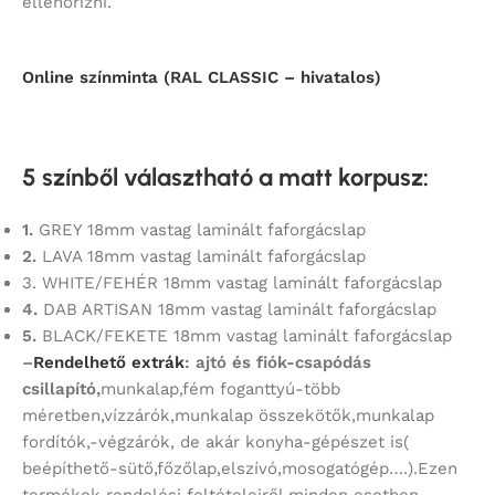
ellenőrizni.
Online színminta (RAL CLASSIC – hivatalos)
5 színből választható a matt korpusz
:
1.
GREY 18mm vastag laminált faforgácslap
2.
LAVA 18mm vastag laminált faforgácslap
3. WHITE/FEHÉR 18mm vastag laminált faforgácslap
4.
DAB ARTISAN 18mm vastag laminált faforgácslap
5.
BLACK/FEKETE 18mm vastag laminált faforgácslap
–
Rendelhető extrák
: ajtó és fiók-csapódás
csillapító,
munkalap,fém foganttyú-több
méretben,vízzárók,munkalap összekötők,munkalap
fordítók,-végzárók, de akár konyha-gépészet is(
beépíthető-sütő,főzőlap,elszívó,mosogatógép….).Ezen
termékek rendelési feltételeiről minden esetben