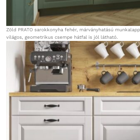
Zöld PRATO sarokkonyha fehér, márványhatású munkalappal
világos, geometrikus csempe hátfal is jól látható.