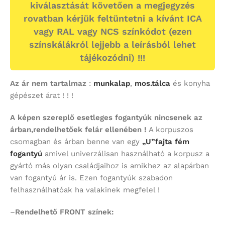
kiválasztását követően a megjegyzés
rovatban kérjük feltüntetni a kívánt ICA
vagy RAL vagy NCS színkódot (ezen
színskálákról lejjebb a leírásból lehet
tájékozódni) !!!
Az ár nem tartalmaz
:
munkalap
,
mos.tálca
és konyha
gépészet árat ! ! !
A képen szereplő esetleges fogantyúk nincsenek az
árban,rendelhetőek felár ellenében !
A korpuszos
csomagban és árban benne van egy
„U”fajta fém
fogantyú
amivel univerzálisan használható a korpusz a
gyártó más olyan családjaihoz is amikhez az alapárban
van fogantyú ár is. Ezen fogantyúk szabadon
felhasználhatóak ha valakinek megfelel !
–
Rendelhető FRONT színek: