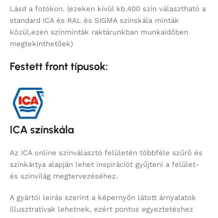
Lásd a fotókon. (ezeken kívül kb.400 szín választható a
standard ICA és RAL és SIGMA színskála minták
közül,ezen színminták raktárunkban munkaidőben
megtekinthetőek)
Festett front típusok:
ICA színskála
Az ICA online színválasztó felületén többféle szűrő és
színkártya alapján lehet inspirációt gyűjteni a felület-
és színvilág megtervezéséhez.
A gyártói leírás szerint a képernyőn látott árnyalatok
illusztratívak lehetnek, ezért pontos egyeztetéshez