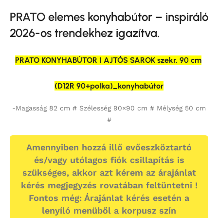
PRATO elemes konyhabútor – inspiráló
2026-os trendekhez igazítva.
PRATO KONYHABÚTOR 1 AJTÓS SAROK szekr. 90 cm
(D12R 90+polka)_konyhabútor
-Magasság 82 cm # Szélesség 90×90 cm # Mélység 50 cm
#
Amennyiben hozzá illő evőeszköztartó
és/vagy utólagos fiók csillapítás is
szükséges, akkor azt kérem az árajánlat
kérés megjegyzés rovatában feltüntetni !
Fontos még: Árajánlat kérés esetén a
lenyíló menüből a korpusz szín